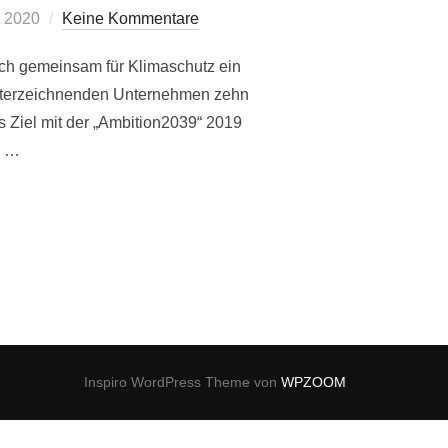
cht
t 2020
Keine Kommentare
ich gemeinsam für Klimaschutz ein
er unterzeichnenden Unternehmen zehn
 Ziel mit der „Ambition2039“ 2019
e …
AL HANDELN: EMISSIONSFREIE MOBILITÄT“
Inspiro WordPress Theme von
WPZOOM