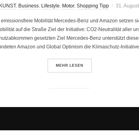
Veröffentli
 KUNST
,
Business
,
Lifestyle
,
Motor
,
Shopping Tipp
31. Augus
am
 emissionsfreie Mobilität Mercedes-Benz und Amazon setzen s
bilität auf die Straße Ziel der Initiative: CO2-Neutralität all
hutzabkommen gesetzten Ziel Mercedes-Benz unterstützt dieses
ündeten Amazon und Global Optimism die Klimaschutz-Initiativ
ÜBER „GLOBAL DENKEN UND LOK
MEHR
LESEN