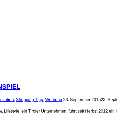
NSPIEL
Veröffentlicht
ocation
,
Shopping Tipp
,
Werbung
23. September 2015
23. Sep
am
style, ein Tiroler Unternehmen, führt seit Herbst 2012 ein G