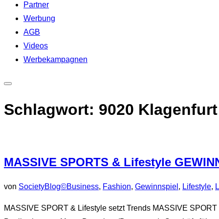
Partner
Werbung
AGB
Videos
Werbekampagnen
Seitenleiste
&
Schlagwort:
9020 Klagenfurt
Navigation
umschalten
MASSIVE SPORTS & Lifestyle GEWIN
von
SocietyBlog©
Business
,
Fashion
,
Gewinnspiel
,
Lifestyle
,
L
MASSIVE SPORT & Lifestyle setzt Trends MASSIVE SPORT & Life