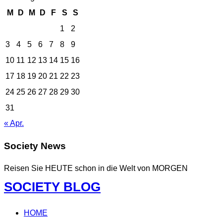
M
D
M
D
F
S
S
1
2
3
4
5
6
7
8
9
10
11
12
13
14
15
16
17
18
19
20
21
22
23
24
25
26
27
28
29
30
31
« Apr.
Society News
Reisen Sie HEUTE schon in die Welt von MORGEN
Zum
SOCIETY BLOG
Inhalt
springen
HOME